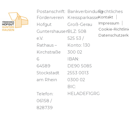
Postanschrift:
Bankverbindung
Rechtliches
Kontakt
Förderverein
Kreissparkasse
Impressum
Hofgut
Groß-Gerau
Cookie-Richtlini
Guntershausen
BLZ: 508
Datenschutzerk
e.V.
525 53 /
Rathaus –
Konto: 130
Kirchstraße
300 02
6
IBAN:
64589
DE90 5085
Stockstadt
2553 0013
am Rhein
0300 02
BIC:
HELADEF1GRG
Telefon:
06158 /
828739