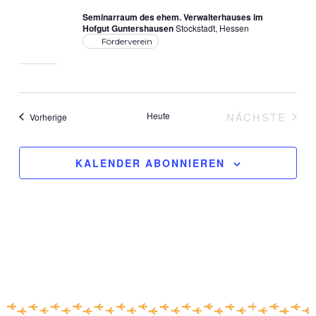
Seminarraum des ehem. Verwalterhauses im
Hofgut Guntershausen
Stockstadt, Hessen
Förderverein
Heute
NÄCHSTE
Veranstaltungen
Vorherige
VERANST
KALENDER ABONNIEREN