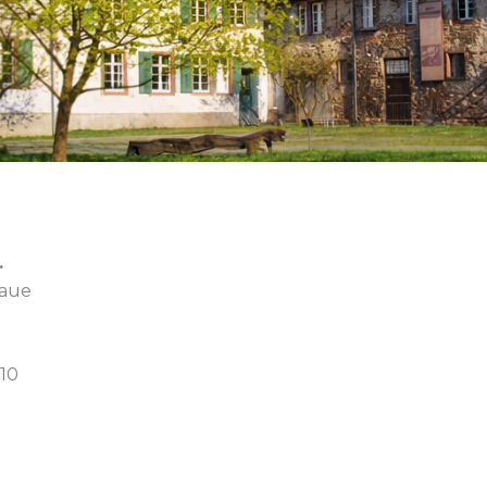
.
saue
10