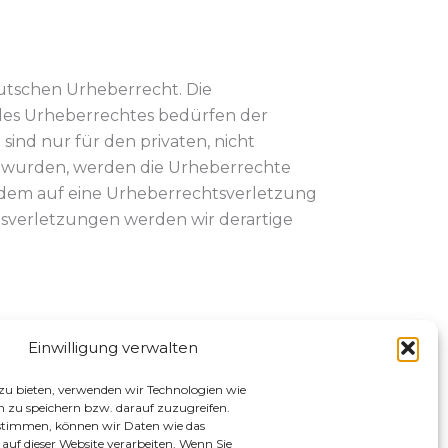
eutschen Urheberrecht. Die
 des Urheberrechtes bedürfen der
sind nur für den privaten, nicht
llt wurden, werden die Urheberrechte
otzdem auf eine Urheberrechtsverletzung
sverletzungen werden wir derartige
Einwilligung verwalten
zu bieten, verwenden wir Technologien wie
 zu speichern bzw. darauf zuzugreifen.
Rechtliches
ustimmen, können wir Daten wie das
Kontakt
u
 auf dieser Website verarbeiten. Wenn Sie