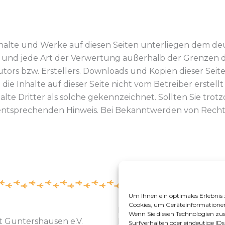
Inhalte und Werke auf diesen Seiten unterliegen dem d
ng und jede Art der Verwertung außerhalb der Grenzen
tors bzw. Erstellers. Downloads und Kopien dieser Seite 
die Inhalte auf dieser Seite nicht vom Betreiber erste
alte Dritter als solche gekennzeichnet. Sollten Sie tr
entsprechenden Hinweis. Bei Bekanntwerden von Recht
Um Ihnen ein optimales Erlebnis 
Cookies, um Geräteinformationen
Bankverbindung
Wenn Sie diesen Technologien z
t Guntershausen e.V.
Kreissparkasse Groß-Gera
Surfverhalten oder eindeutige IDs