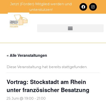
Zum
Jetzt (Förder)-Mitglied werden und
F
I
Inhalt
a
n
unterstützen!
c
s
springen
e
t
b
a
o
g
o
r
k
a
m
« Alle Veranstaltungen
Diese Veranstaltung hat bereits stattgefunden.
Vortrag: Stockstadt am Rhein
unter französischer Besatzung
25 Juni @ 19:00
-
21:00