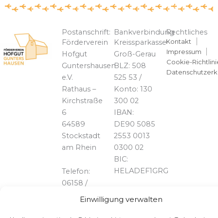
Postanschrift:
Bankverbindung
Rechtliches
Kontakt
Förderverein
Kreissparkasse
Impressum
Hofgut
Groß-Gerau
Cookie-Richtlini
Guntershausen
BLZ: 508
Datenschutzerk
e.V.
525 53 /
Rathaus –
Konto: 130
Kirchstraße
300 02
6
IBAN:
64589
DE90 5085
Stockstadt
2553 0013
am Rhein
0300 02
BIC:
HELADEF1GRG
Telefon:
06158 /
828739
Einwilligung verwalten