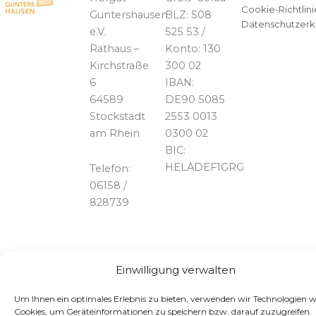
Cookie-Richtlini
Guntershausen
BLZ: 508
Datenschutzerk
e.V.
525 53 /
Rathaus –
Konto: 130
Kirchstraße
300 02
6
IBAN:
64589
DE90 5085
Stockstadt
2553 0013
am Rhein
0300 02
BIC:
HELADEF1GRG
Telefon:
06158 /
828739
Einwilligung verwalten
Um Ihnen ein optimales Erlebnis zu bieten, verwenden wir Technologien w
Cookies, um Geräteinformationen zu speichern bzw. darauf zuzugreifen.