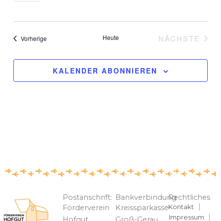
Heute
NÄCHSTE
Veranstaltungen
Vorherige
VERANST
KALENDER ABONNIEREN
Postanschrift:
Bankverbindung
Rechtliches
Kontakt
Förderverein
Kreissparkasse
Impressum
Hofgut
Groß-Gerau