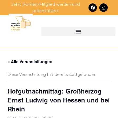
Zum
Jetzt (Förder)-Mitglied werden und
F
I
Inhalt
a
n
unterstützen!
c
s
springen
e
t
b
a
o
g
o
r
k
a
m
« Alle Veranstaltungen
Diese Veranstaltung hat bereits stattgefunden.
Hofgutnachmittag: Großherzog
Ernst Ludwig von Hessen und bei
Rhein