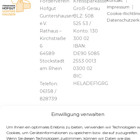
Kontakt
Förderverein
Kreissparkasse
Impressum
Hofgut
Groß-Gerau
Cookie-Richtlini
Guntershausen
BLZ: 508
Datenschutzerk
e.V.
525 53 /
Rathaus –
Konto: 130
Kirchstraße
300 02
6
IBAN:
64589
DE90 5085
Stockstadt
2553 0013
am Rhein
0300 02
BIC:
HELADEF1GRG
Telefon:
06158 /
828739
Einwilligung verwalten
Um Ihnen ein optimales Erlebnis zu bieten, verwenden wir Technologien w
Cookies, um Geräteinformationen zu speichern bzw. darauf zuzugreifen.
Wenn Sie diesen Technologien zustimmen, können wir Daten wie das