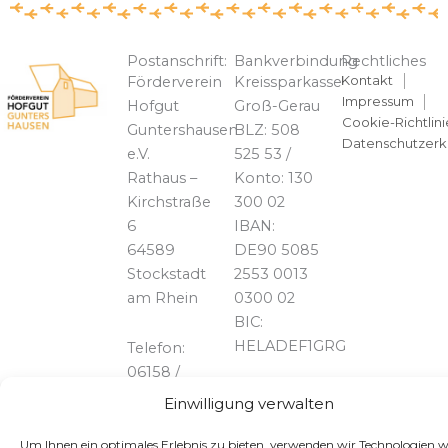
Postanschrift:
Bankverbindung
Rechtliches
Kontakt
Förderverein
Kreissparkasse
Impressum
Hofgut
Groß-Gerau
Cookie-Richtlini
Guntershausen
BLZ: 508
Datenschutzerk
e.V.
525 53 /
Rathaus –
Konto: 130
Kirchstraße
300 02
6
IBAN:
64589
DE90 5085
Stockstadt
2553 0013
am Rhein
0300 02
BIC:
HELADEF1GRG
Telefon:
06158 /
828739
Einwilligung verwalten
Um Ihnen ein optimales Erlebnis zu bieten, verwenden wir Technologien w