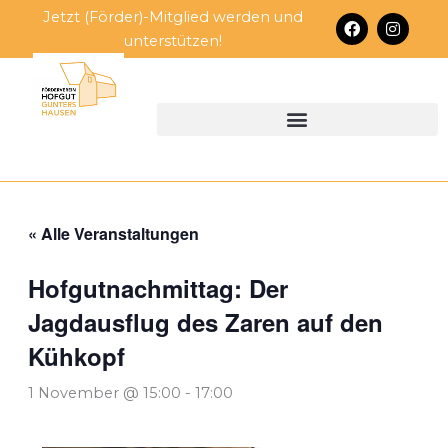
Zum
Jetzt (Förder)-Mitglied werden und
F
I
Inhalt
a
n
unterstützen!
c
s
springen
e
t
b
a
o
g
o
r
k
a
m
« Alle Veranstaltungen
Hofgutnachmittag: Der
Jagdausflug des Zaren auf den
Kühkopf
1 November @ 15:00
-
17:00