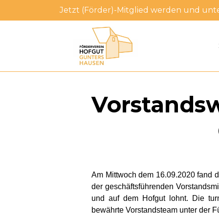
Zum
Jetzt (Förder)-Mitglied werden und unt
Inhalt
springen
Vorstandsw
Am Mittwoch dem 16.09.2020 fand di
der geschäftsführenden Vorstandsmi
und auf dem Hofgut lohnt. Die tu
bewährte Vorstandsteam unter der Fü