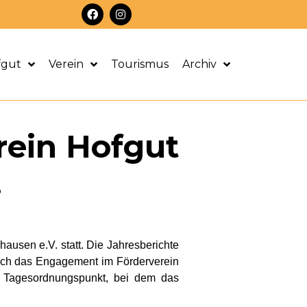
F
I
a
n
c
s
e
t
b
a
o
g
fgut
Verein
Tourismus
Archiv
o
r
k
a
m
rein Hofgut
.
usen e.V. statt. Die Jahresberichte
sich das Engagement im Förderverein
n Tagesordnungspunkt, bei dem das