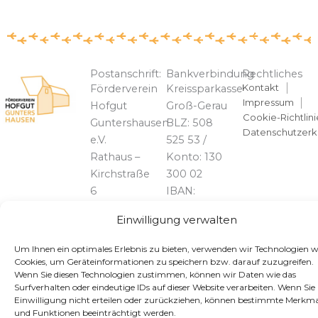
Postanschrift:
Bankverbindung
Rechtliches
Kontakt
Förderverein
Kreissparkasse
Impressum
Hofgut
Groß-Gerau
Cookie-Richtlini
Guntershausen
BLZ: 508
Datenschutzerk
e.V.
525 53 /
Rathaus –
Konto: 130
Kirchstraße
300 02
6
IBAN:
64589
DE90 5085
Einwilligung verwalten
Stockstadt
2553 0013
am Rhein
0300 02
Um Ihnen ein optimales Erlebnis zu bieten, verwenden wir Technologien w
BIC:
Cookies, um Geräteinformationen zu speichern bzw. darauf zuzugreifen.
Wenn Sie diesen Technologien zustimmen, können wir Daten wie das
HELADEF1GRG
Telefon:
Surfverhalten oder eindeutige IDs auf dieser Website verarbeiten. Wenn Sie 
06158 /
Einwilligung nicht erteilen oder zurückziehen, können bestimmte Merkma
828739
und Funktionen beeinträchtigt werden.