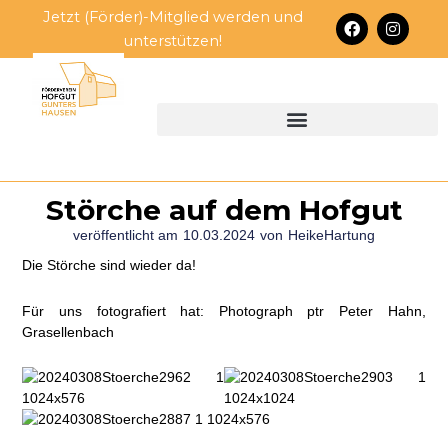
Zum
Jetzt (Förder)-Mitglied werden und
F
I
Inhalt
a
n
unterstützen!
c
s
springen
e
t
b
a
o
g
o
r
k
a
m
Störche auf dem Hofgut
veröffentlicht am
10.03.2024
von
HeikeHartung
Die Störche sind wieder da!
Für uns fotografiert hat: Photograph ptr Peter Hahn,
Grasellenbach