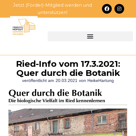
Zum
Jetzt (Förder)-Mitglied werden und
F
I
Inhalt
a
n
unterstützen!
c
s
springen
e
t
b
a
o
g
o
r
k
a
m
Ried-Info vom 17.3.2021:
Quer durch die Botanik
veröffentlicht am
20.03.2021
von
HeikeHartung