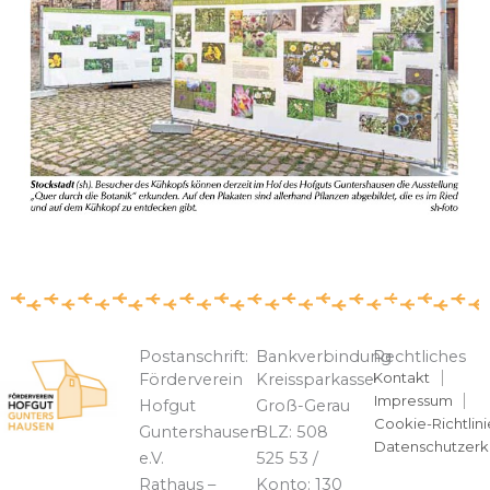
Postanschrift:
Bankverbindung
Rechtliches
Kontakt
Förderverein
Kreissparkasse
Impressum
Hofgut
Groß-Gerau
Cookie-Richtlini
Guntershausen
BLZ: 508
Datenschutzerk
e.V.
525 53 /
Rathaus –
Konto: 130