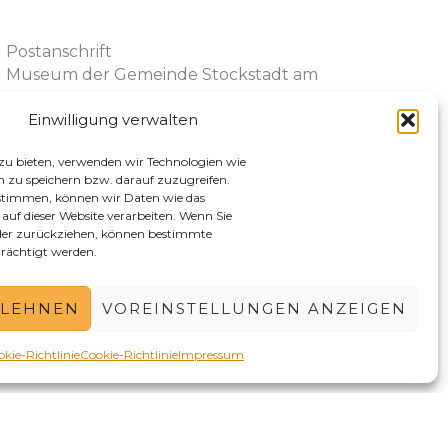
Postanschrift
Museum der Gemeinde Stockstadt am
Rhein
Einwilligung verwalten
Rathaus – Kirchstraße 6, 64589 Stockstadt
am Rhein
zu bieten, verwenden wir Technologien wie
 zu speichern bzw. darauf zuzugreifen.
ustimmen, können wir Daten wie das
STandort
 auf dieser Website verarbeiten. Wenn Sie
Hofgut Guntershausen (ehem.
 oder zurückziehen, können bestimmte
Verwalterhaus), Außerhalb 27, 64589
rächtigt werden.
Stockstadt am Rhein
LEHNEN
VOREINSTELLUNGEN ANZEIGEN
kie-Richtlinie
Cookie-Richtlinie
Impressum