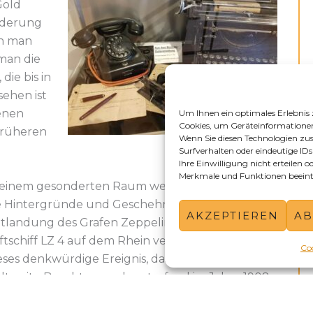
Gold
rderung
nn man
 man die
die bis in
sehen ist
enen
Um Ihnen ein optimales Erlebnis 
Cookies, um Geräteinformationen
früheren
Wenn Sie diesen Technologien z
Surfverhalten oder eindeutige IDs
Ihre Einwilligung nicht erteilen
Merkmale und Funktionen beeint
 einem gesonderten Raum werden ausführlich
e Hintergründe und Geschehnisse zur
AKZEPTIEREN
AB
tlandung des Grafen Zeppelin mit seinem
ftschiff LZ 4 auf dem Rhein veranschaulicht.
Coo
eses denkwürdige Ereignis, das seinerzeit
ltweite Beachtung erlangte, fand im Jahre 1908
weit des Kühkopfs – am Kornsand – statt.