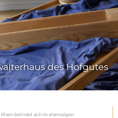
alterhaus des Hofgutes
s
hein befindet sich im ehemaligen