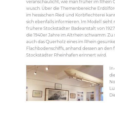
veranschaulicht, wie man früher im Rhein 
wusch. Über die Themenbereiche Erdölfö
im hessischen Ried und Korbflechterei ka
sich ebenfalls informieren. Im Modell sieht
frühere Stockstädter Badeanstalt von 1927, 
die 1940er Jahre im Altrhein schwamm. Zu 
auch das Querholz eines im Rhein gesunk
Flachbodenschiffs, anhand dessen an den 
Stockstädter Rheinhafen erinnert wird.
In
di
No
Lu
Di
we
un