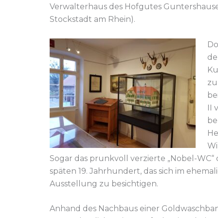
Verwalterhaus des Hofgutes Guntershause
Stockstadt am Rhein).
Do
de
Ku
zu
be
II
be
He
Wi
Sogar das prunkvoll verzierte „Nobel-WC“
späten 19. Jahrhundert, das sich im ehemal
Ausstellung zu besichtigen.
Anhand des Nachbaus einer Goldwaschban