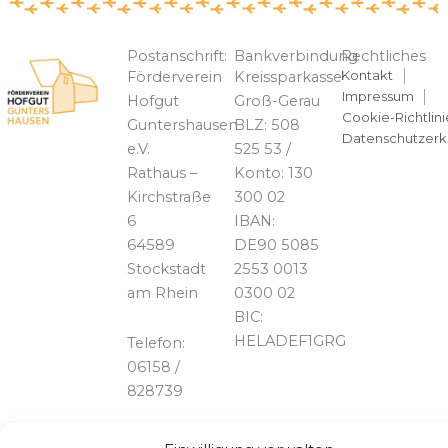
Postanschrift:
Bankverbindung
Rechtliches
Kontakt
Förderverein
Kreissparkasse
Impressum
Hofgut
Groß-Gerau
Cookie-Richtlini
Guntershausen
BLZ: 508
Datenschutzerk
e.V.
525 53 /
Rathaus –
Konto: 130
Kirchstraße
300 02
6
IBAN:
64589
DE90 5085
Stockstadt
2553 0013
am Rhein
0300 02
BIC:
HELADEF1GRG
Telefon:
06158 /
828739