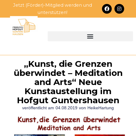
Zum
Jetzt (Förder)-Mitglied werden und
F
I
Inhalt
a
n
unterstützen!
c
s
springen
e
t
b
a
o
g
o
r
k
a
m
„Kunst, die Grenzen
überwindet – Meditation
and Arts“ Neue
Kunstaustellung im
Hofgut Guntershausen
veröffentlicht am
04.08.2019
von
HeikeHartung