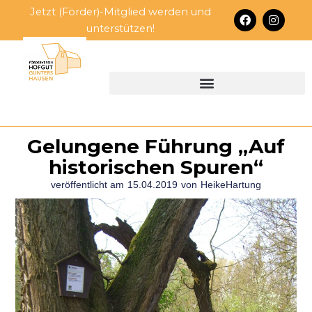
Zum
Jetzt (Förder)-Mitglied werden und
F
I
Inhalt
a
n
unterstützen!
c
s
springen
e
t
b
a
o
g
o
r
k
a
m
Gelungene Führung „Auf
historischen Spuren“
veröffentlicht am
15.04.2019
von
HeikeHartung