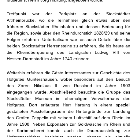
Treffpunkt war der Parkplatz an der Stockstädter
Altrheinbrücke, wo die Teilnehmer gleich etwas über den
früheren Stockstädter Rheinhafen und dessen Bedeutung für
die Region, sowie über den Rheindurchstich 1828/29 und seine
Folgen erfuhren. Unterhaltsam war es auch Details über die
beiden Stockstädter Herrensteine zu erfahren, die bis heute an
die Rheinüberquerung des Landgrafen Ludwig VIII von
Hessen-Darmstadt im Jahre 1740 erinnern.
Weiterhin erfuhren die Gäste Interessantes zur Geschichte des
Hofgutes Guntershausen, wobei besonders auf den Besuch
des Zaren Nikolaus II. von Russland im Jahre 1903
eingegangen wurde. Abschließend besuchte die Gruppe das
Stockstädter Museum im ehemaligen Verwalterhaus des
Hofgutes. Dort erläuterte Herr Hartung in einem speziell
gestalteten Ausstellungsraum die Hintergründe zur Landung
des Grafen Zeppelin mit seinem Luftschiff auf dem Rhein im
Jahre 1908. Neben Exponaten zur Goldwäsche im Rhein und
der Korbmacherei konnte auch die Dauerausstellung zur
Hofgutgeschichte besichtigt werden, ebenso die aktuelle