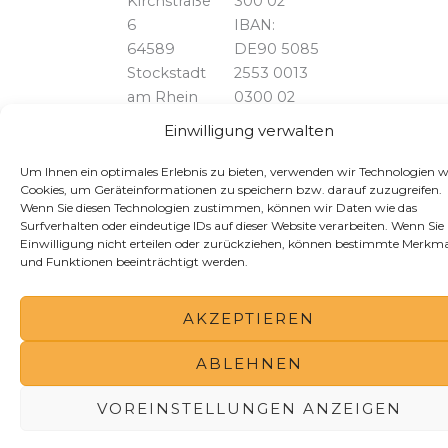
Kirchstraße
300 02
6
IBAN:
64589
DE90 5085
Stockstadt
2553 0013
am Rhein
0300 02
BIC:
Einwilligung verwalten
HELADEF1GRG
Telefon:
06158 /
Um Ihnen ein optimales Erlebnis zu bieten, verwenden wir Technologien w
Cookies, um Geräteinformationen zu speichern bzw. darauf zuzugreifen.
828739
Wenn Sie diesen Technologien zustimmen, können wir Daten wie das
Surfverhalten oder eindeutige IDs auf dieser Website verarbeiten. Wenn Sie 
Einwilligung nicht erteilen oder zurückziehen, können bestimmte Merkma
und Funktionen beeinträchtigt werden.
AKZEPTIEREN
ABLEHNEN
VOREINSTELLUNGEN ANZEIGEN