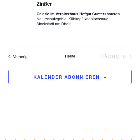
Zinßer
Galerie im Veralterhaus Hofgut Guntershausen
Naturschutzgebiet Kühkopf-Knoblochsaue,
Stockstadt am Rhein
Heute
NÄCHSTE
Veranstaltungen
Vorherige
VERANST
KALENDER ABONNIEREN