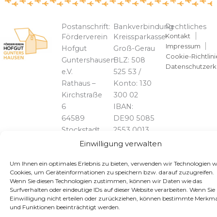
Postanschrift:
Bankverbindung
Rechtliches
Kontakt
Förderverein
Kreissparkasse
Impressum
Hofgut
Groß-Gerau
Cookie-Richtlini
Guntershausen
BLZ: 508
Datenschutzerk
e.V.
525 53 /
Rathaus –
Konto: 130
Kirchstraße
300 02
6
IBAN:
64589
DE90 5085
Stockstadt
2553 0013
am Rhein
0300 02
Einwilligung verwalten
BIC:
Um Ihnen ein optimales Erlebnis zu bieten, verwenden wir Technologien w
HELADEF1GRG
Telefon:
Cookies, um Geräteinformationen zu speichern bzw. darauf zuzugreifen.
06158 /
Wenn Sie diesen Technologien zustimmen, können wir Daten wie das
828739
Surfverhalten oder eindeutige IDs auf dieser Website verarbeiten. Wenn Sie 
Einwilligung nicht erteilen oder zurückziehen, können bestimmte Merkma
und Funktionen beeinträchtigt werden.