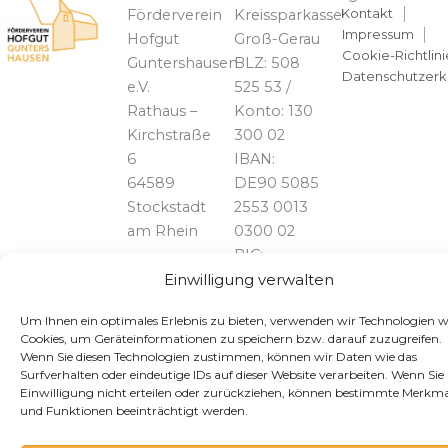
Kontakt
Förderverein
Kreissparkasse
Impressum
Hofgut
Groß-Gerau
Cookie-Richtlini
Guntershausen
BLZ: 508
Datenschutzerk
e.V.
525 53 /
Rathaus –
Konto: 130
Kirchstraße
300 02
6
IBAN:
64589
DE90 5085
Stockstadt
2553 0013
am Rhein
0300 02
BIC:
Einwilligung verwalten
HELADEF1GRG
Telefon:
06158 /
Um Ihnen ein optimales Erlebnis zu bieten, verwenden wir Technologien w
828739
Cookies, um Geräteinformationen zu speichern bzw. darauf zuzugreifen.
Wenn Sie diesen Technologien zustimmen, können wir Daten wie das
Surfverhalten oder eindeutige IDs auf dieser Website verarbeiten. Wenn Sie 
Einwilligung nicht erteilen oder zurückziehen, können bestimmte Merkma
und Funktionen beeinträchtigt werden.