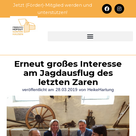
Zum
Jetzt (Förder)-Mitglied werden und
F
I
Inhalt
a
n
unterstützen!
c
s
springen
e
t
b
a
o
g
o
r
k
a
m
Erneut großes Interesse
am Jagdausflug des
letzten Zaren
veröffentlicht am
28.03.2019
von
HeikeHartung