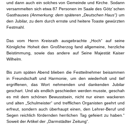
und dann auch ein solches von Gemeinde und Kirche. Sodann
versammelten sich etwa 87 Personen im Saale des Götz´schen
Gasthauses
(Anmerkung: dem späteren „Deutschen Haus“)
um
den Jubilar, zu dem durch ernste und heitere Toaste gewürzten
Festmahl.
Das vom Herrn Kreisrath ausgebrachte „Hoch“ auf seine
Königliche Hoheit den Großherzog fand allgemeine, herzliche
Beistimmung, sowie das andere auf Seine Majestät Kaiser
Wilhelm.
Bis zum späten Abend blieben die Festteilnehmer beisammen
in Freundschaft und Harmonie, um den wiederholt und tief
ergriffenen, das Wort nehmenden und dankenden Jubilar
geschart. Und als endlich geschieden werden musste, geschah
es mit dem schönen Bewusstsein, nicht nur einen wackeren
und alten „Schulmeister“ und trefflichen Organisten geehrt und
erfreut, sondern auch überhaupt einen, den Lehrer-Beruf und
Segen reichlich fördernden herrlichen Tag gefeiert zu haben.“
Soweit der Artikel der „Darmstädter Zeitung“.