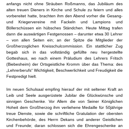
anfangs nicht ohne Sträuben Roßmanns, das Jubiläum des
alten treuen Dieners in Kirche und Schule zu feiern und alles
vorbereitet hatte, brachten ihm den Abend vorher die Gesang-
und Kriegervereine mit Fackeln und Lampions und
Böllerschüssen ein hübsches Ständchen. Heute Mittag trafen
dann die auswärtigen Festgenossen – darunter etwa 30 Lehrer
– von allen Seiten ein; an der Spitze die Mitglieder der
Großherzoglichen Kreisschulcommission. Ein stattlicher Zug
begab sich in das vollständig gefüllte neu hergestellte
Gotteshaus, wo nach einem Präludium des Lehrers Fritsch
(Biebesheim) der Ortsgeistliche Kromm über das Thema: des
„Lehrerberufs“ Wichtigkeit, Beschwerlichkeit und Freudigkeit die
Festpredigt hielt.
Im neuen Schulsaal empfing hierauf der mit seltener Kraft an
Leib und Seele ausgerüstete Jubilar die Glückwünsche und
sinnigen Geschenke. Vor Allem die von Seiner Königlichen
Hoheit dem Großherzog ihm verliehene Medaille für 50jährige
treue Dienste, sowie die schriftliche Gratulation der obersten
Kirchenbehörde, des Herrn Dekans und anderer Geistlichen
und Freunde; daran schlossen sich die Ehrengeschenke an