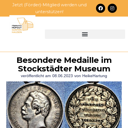
Zum
Jetzt (Förder)-Mitglied werden und
F
I
Inhalt
a
n
unterstützen!
c
s
springen
e
t
b
a
o
g
o
r
k
a
m
Besondere Medaille im
Stockstädter Museum
veröffentlicht am
08.06.2023
von
HeikeHartung