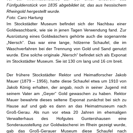
Fünfguldenstück von 1835 abgebildet ist, das aus hessischem
Rheingold hergestellt wurde.
Foto: Caro Hartung
Im Stockstädter Museum befindet sich der Nachbau einer
Goldwaschbank, wie sie in jenen Tagen Verwendung fand. Zur
Ausrüstung eines Goldwäschers gehörte auch die sogenannte
„Niersch“. Das war eine lange, hölzerne Schaufel, die im
Waschverfahren bei der Trennung von Gold und Sand genutzt
wurde. Eine solche originale „Niersch“ befindet sich als Exponat
im Stockstädter Museum. Sie ist 130 cm lang und 16 cm breit.
Der frühere Stockstädter Rektor und Heimatforscher Jakob
Mauer (1879 – 1956), hatte diese Schaufel etwa um 1910 von
Jakob König erhalten, der angab, noch in seiner Jugend mit
seinem Vater am „Geyer“ Gold gewaschen zu haben. Rektor
Mauer bewahrte dieses seltene Exponat zunächst bei sich zu
Hause auf und gab es dann an das Heimatmuseum nach
Groß-Gerau. Als nun vor etwa 20 Jahren im ehemaligen
Verwalterhaus des Hofgutes Guntershausen eine
Sonderausstellung zur Goldwäscherei im Rhein gezeigt wurde,
gab das Groß-Gerauer Museum diese Schaufel nach