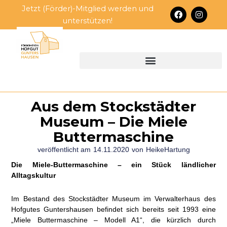
Zum
Jetzt (Förder)-Mitglied werden und
F
I
Inhalt
a
n
unterstützen!
c
s
springen
e
t
b
a
o
g
o
r
k
a
m
Aus dem Stockstädter
Museum – Die Miele
Buttermaschine
veröffentlicht am
14.11.2020
von
HeikeHartung
Die Miele-Buttermaschine – ein Stück ländlicher
Alltagskultur
Im Bestand des Stockstädter Museum im Verwalterhaus des
Hofgutes Guntershausen befindet sich bereits seit 1993 eine
„Miele Buttermaschine – Modell A1“, die kürzlich durch