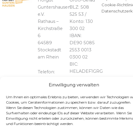
Hofgut
Groß-Gerau
Cookie-Richtlini
Guntershausen
BLZ: 508
Datenschutzerk
e.V.
525 53 /
Rathaus –
Konto: 130
Kirchstraße
300 02
6
IBAN:
64589
DE90 5085
Stockstadt
2553 0013
am Rhein
0300 02
BIC:
HELADEF1GRG
Telefon:
06158 /
Einwilligung verwalten
828739
Um Ihnen ein optimales Erlebnis zu bieten, verwenden wir Technologien w
Cookies, um Geräteinformationen zu speichern bzw. darauf zuzugreifen.
Wenn Sie diesen Technologien zustimmen, können wir Daten wie das
Surfverhalten oder eindeutige IDs auf dieser Website verarbeiten. Wenn Sie 
Einwilligung nicht erteilen oder zurückziehen, können bestimmte Merkma
und Funktionen beeinträchtigt werden.