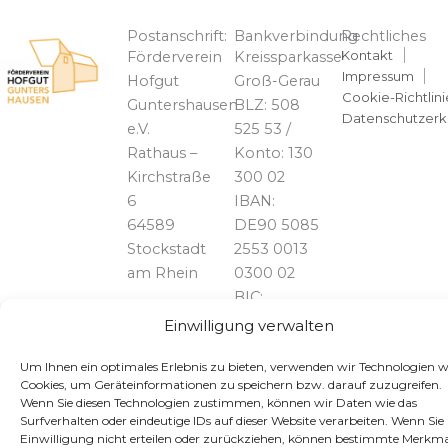
Postanschrift:
Bankverbindung
Rechtliches
Kontakt
Förderverein
Kreissparkasse
Impressum
Hofgut
Groß-Gerau
Cookie-Richtlini
Guntershausen
BLZ: 508
Datenschutzerk
e.V.
525 53 /
Rathaus –
Konto: 130
Kirchstraße
300 02
6
IBAN:
64589
DE90 5085
Stockstadt
2553 0013
am Rhein
0300 02
BIC:
HELADEF1GRG
Telefon:
Einwilligung verwalten
06158 /
Um Ihnen ein optimales Erlebnis zu bieten, verwenden wir Technologien w
828739
Cookies, um Geräteinformationen zu speichern bzw. darauf zuzugreifen.
Wenn Sie diesen Technologien zustimmen, können wir Daten wie das
Surfverhalten oder eindeutige IDs auf dieser Website verarbeiten. Wenn Sie 
Einwilligung nicht erteilen oder zurückziehen, können bestimmte Merkma