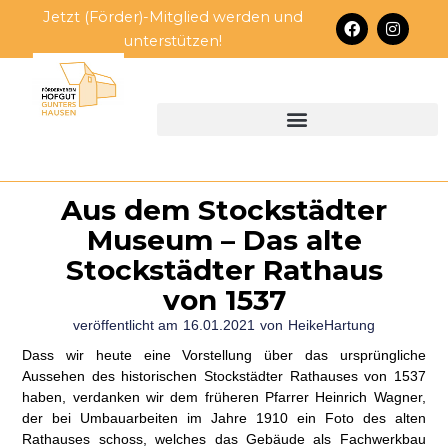
Zum
Jetzt (Förder)-Mitglied werden und
F
I
Inhalt
a
n
unterstützen!
c
s
springen
e
t
b
a
o
g
o
r
k
a
m
Aus dem Stockstädter
Museum – Das alte
Stockstädter Rathaus
von 1537
veröffentlicht am
16.01.2021
von
HeikeHartung
Dass wir heute eine Vorstellung über das ursprüngliche
Aussehen des historischen Stockstädter Rathauses von 1537
haben, verdanken wir dem früheren Pfarrer Heinrich Wagner,
der bei Umbauarbeiten im Jahre 1910 ein Foto des alten
Rathauses schoss, welches das Gebäude als Fachwerkbau