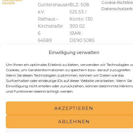
Cookie-Richtlini
Guntershausen
BLZ: 508
Datenschutzerk
e.V.
525 53 /
Rathaus –
Konto: 130
Kirchstraße
300 02
6
IBAN:
64589
DE90 5085
Stockstadt
2553 0013
Einwilligung verwalten
am Rhein
0300 02
BIC:
Um Ihnen ein optimales Erlebnis zu bieten, verwenden wir Technologien w
HELADEF1GRG
Telefon:
Cookies, um Geräteinformationen zu speichern bzw. darauf zuzugreifen.
Wenn Sie diesen Technologien zustimmen, können wir Daten wie das
06158 /
Surfverhalten oder eindeutige IDs auf dieser Website verarbeiten. Wenn Sie 
828739
Einwilligung nicht erteilen oder zurückziehen, können bestimmte Merkma
und Funktionen beeinträchtigt werden.
AKZEPTIEREN
ABLEHNEN